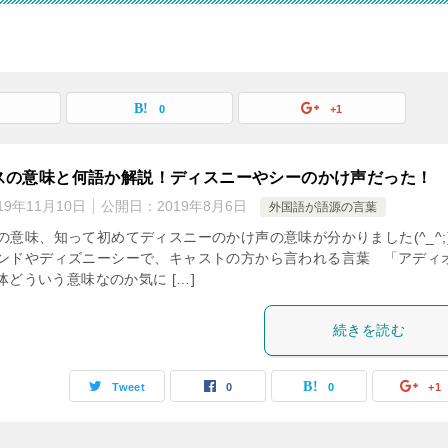
0
+1
スの意味と何語か解説！ディスニーやシーのかけ声だった！
19年11月10日
公開日：
2019年8月6日
外国語が語源の言葉
の意味、知って初めてディスニーのかけ声の意味が分かりました(^_^;)
ンドやディズニーシーで、キャストの方から言われる言葉 「アディ
体どういう意味なのか気に […]
続きを読む
Tweet
0
0
+1