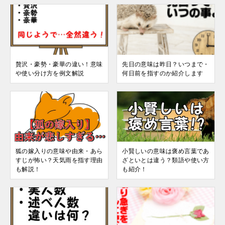
贅沢・豪勢・豪華の違い！意味
先日の意味は昨日？いつまで・
や使い分け方を例文解説
何日前を指すのか紹介します
狐の嫁入りの意味や由来・あら
小賢しいの意味は褒め言葉であ
すじが怖い？天気雨を指す理由
ざといとは違う？類語や使い方
も解説！
も紹介！