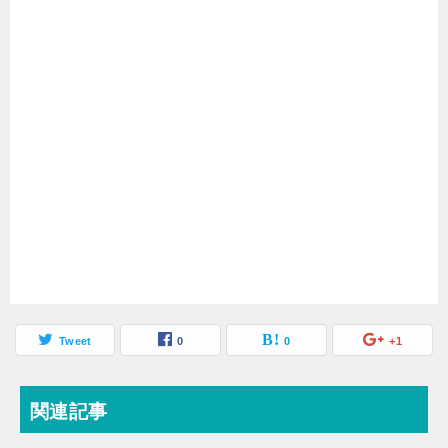
苦悩と苦痛の違い！意味や
解答と回答の意味の違いや
葛藤との使い分け方も例文
使い分けを例文解説！
解説
Tweet
0
0
+1
関連記事