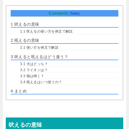
Contents
[
hide
]
1
吠えるの意味
1.1
吠えるの使い方を例文で解説
2
吼えるの意味
2.1
使い方を例文で解説
3
吠えると吼えるはどう違う？
3.1
犬はどっち？
3.2
ライオンは？
3.3
猫は鳴く？
3.4
吼えるはいつ使うの？
4
まとめ
吠えるの意味