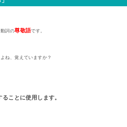
る」
尊敬語
う動詞の
です。
たよね、覚えていますか？
することに使用します。