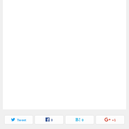
沸いたの意味や使い方！ネ
ナマポの意味や使い方を例
ットスラングやヲタク用語
文解説！ネット用語の由来
を徹底解説
を紹介します
Tweet
0
0
+1