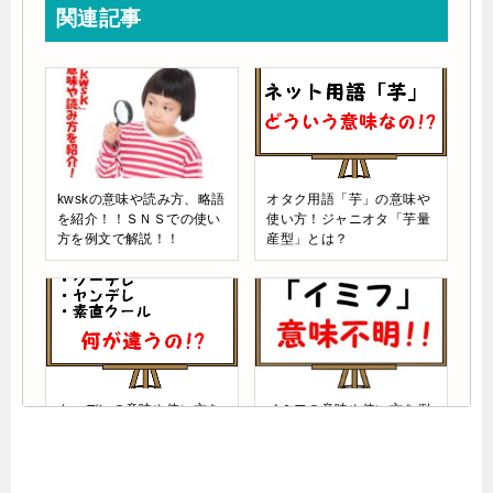
関連記事
kwskの意味や読み方、略語
オタク用語「芋」の意味や
を紹介！！ＳＮＳでの使い
使い方！ジャニオタ「芋量
方を例文で解説！！
産型」とは？
クーデレの意味や使い方を
イミフの意味や使い方を例
例文解説！ヤンデレや素直
文解説！JKの中では既に死
クールとの違いとは？
語？