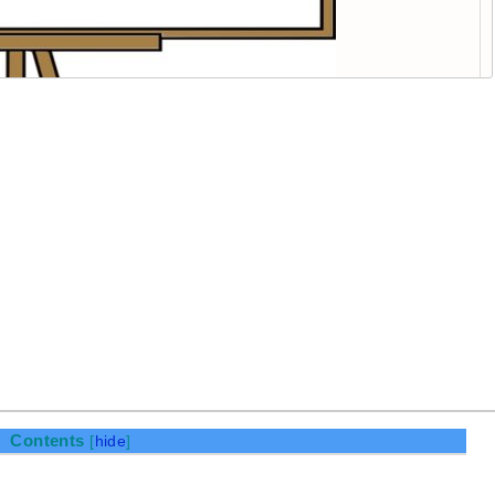
Contents
[
hide
]