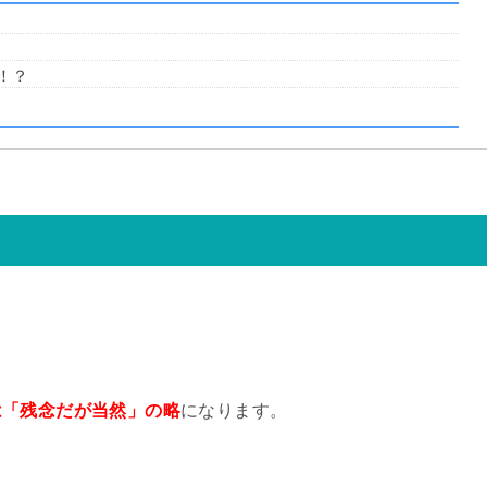
！？
は「残念だが当然」の略
になります。