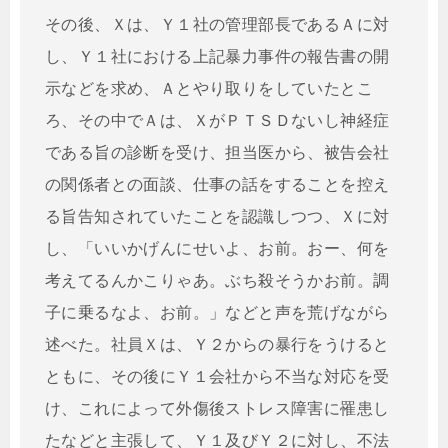
その後、Ｘは、Ｙ１社の管理部長であるＡに対
し、Ｙ１社における上記暴力事件の報告書の開
示などを求め、Ａとやり取りをしていたとこ
ろ、その中でＡは、ＸがＰＴＳＤないし神経症
である旨の診断を受け、担当医から、被告会社
の関係者との面談、仕事の話をすることを控え
る旨告知されていたことを認識しつつ、Ｘに対
し、「いいかげんにせいよ、お前。おー、何を
考えてるんかこりゃあ。ぶち殺そうかお前。調
子に乗るなよ、お前。」などと声を荒げながら
述べた。社員Ｘは、Ｙ２からの暴行をうけると
ともに、その後にＹ１会社から不当な対応を受
け、これによって外傷後ストレス障害に罹患し
たなどと主張して、Ｙ１及びＹ２に対し、不法