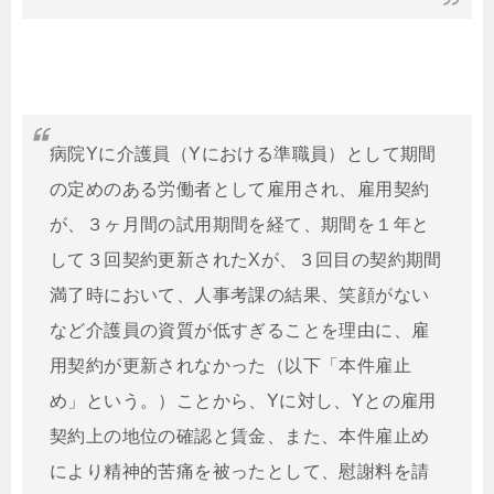
病院
Y
に介護員（
Y
における準職員）として期間
の定めのある労働者として雇用され、雇用契約
が、３ヶ月間の試用期間を経て、期間を１年と
して３回契約更新された
X
が、３回目の契約期間
満了時において、人事考課の結果、笑顔がない
など介護員の資質が低すぎることを理由に、雇
用契約が更新されなかった（以下「本件雇止
め」という。）ことから、
Y
に対し、
Y
との雇用
契約上の地位の確認と賃金、また、本件雇止め
により精神的苦痛を被ったとして、慰謝料を請