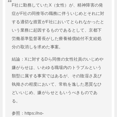
F
社に勤務していた
X
（女性）が、精神障害の発
症が
F
社の同僚等の職務に伴ういじめとそれに対
する適切な措置が
F
社においてとられなかったと
いう業務に起因するものであるとして、京都下
労働基準監督署長がした療養補償給付不支給処
分の取消しを求めた事案。
結論：
X
に対する
D
ら同僚の女性社員のいじめや
嫌がらせは、いわゆる職場内のトラブルという
類型に属する事実ではあるが、その陰湿さ及び
執拗さの程度において、常軌を逸した悪質なひ
どいいじめ、嫌がらせともいうべきものであ
る。
参照：https://no-