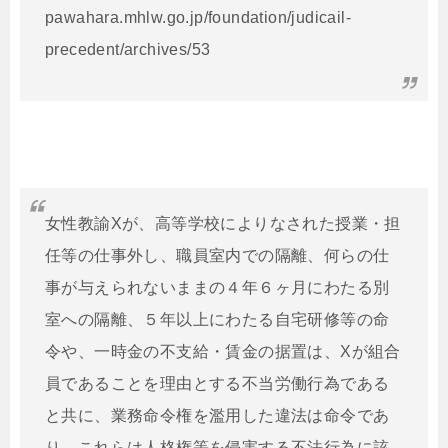
pawahara.mhlw.go.jp/foundation/judicail-
precedent/archives/53
女性教諭
X
が、高等学校によりなされた授業・担
任等の仕事外し、職員室内での隔離、何らの仕
事が与えられないままの４年６ヶ月にわたる別
室への隔離、５年以上にわたる自宅研修等の命
令や、一時金の不支給・賃金の据置は、
X
が組合
員であることを理由とする不当労働行為である
と共に、業務命令権を濫用した違法は命令であ
り、これらは人格権等を侵害する不法行為に該