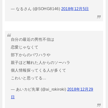
— なるさん (@SOHG8146)
2018
年
12
月
5
日
自分の最近の男性不信は
恋愛じゃなくて
部下からのパワハラや
親子ほど離れた人からのソーハラ
個人情報探ってくる人が多くて
こわいと思ってる…
— あいカピ先輩 (@ai_rokiroki)
2018
年
12
月
29
日