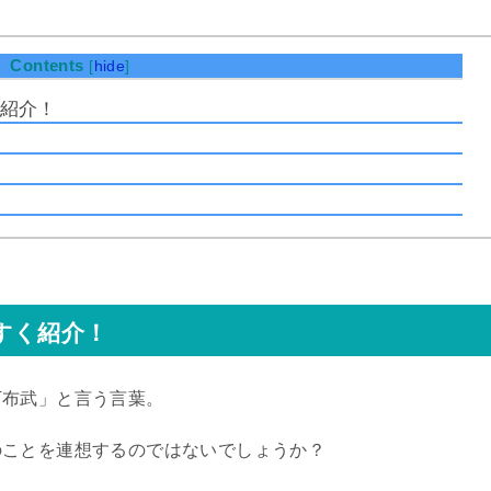
Contents
[
hide
]
紹介！
すく紹介！
下布武」と言う言葉。
のことを連想するのではないでしょうか？